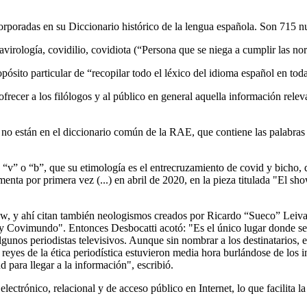
poradas en su Diccionario histórico de la lengua española. Son 715 nuev
rología, covidilio, covidiota (“Persona que se niega a cumplir las norma
pósito particular de “recopilar todo el léxico del idioma español en tod
recer a los filólogos y al público en general aquella información relevan
e no están en el diccionario común de la RAE, que contiene las palabras
 “v” o “b”, que su etimología es el entrecruzamiento de covid y bicho, 
umenta por primera vez (...) en abril de 2020, en la pieza titulada "El 
w, y ahí citan también neologismos creados por Ricardo “Sueco” Leiva
ovimundo". Entonces Desbocatti acotó: "Es el único lugar donde se co
unos periodistas televisivos. Aunque sin nombrar a los destinatarios, e
yes de la ética periodística estuvieron media hora burlándose de los i
d para llegar a la información", escribió.
ctrónico, relacional y de acceso público en Internet, lo que facilita l