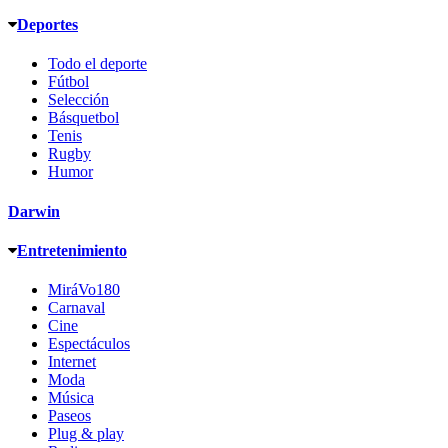
Deportes
Todo el deporte
Fútbol
Selección
Básquetbol
Tenis
Rugby
Humor
Darwin
Entretenimiento
MiráVo180
Carnaval
Cine
Espectáculos
Internet
Moda
Música
Paseos
Plug & play