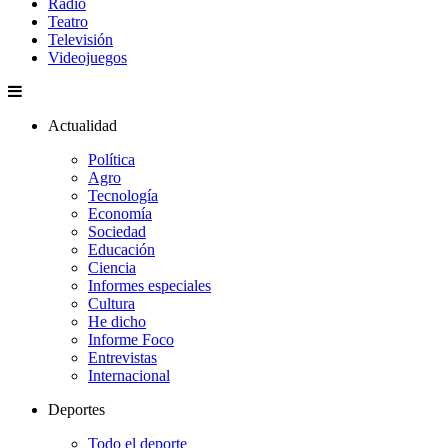
Radio
Teatro
Televisión
Videojuegos
Actualidad
Política
Agro
Tecnología
Economía
Sociedad
Educación
Ciencia
Informes especiales
Cultura
He dicho
Informe Foco
Entrevistas
Internacional
Deportes
Todo el deporte