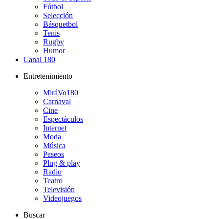
Fútbol
Selección
Básquetbol
Tenis
Rugby
Humor
Canal 180
Entretenimiento
MiráVo180
Carnaval
Cine
Espectáculos
Internet
Moda
Música
Paseos
Plug & play
Radio
Teatro
Televisión
Videojuegos
Buscar