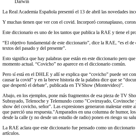
Darwin
La Real Academia Española presentó el 13 de abril las novedades incor
Y muchas tienen que ver con el covid. Incorporó coronaplauso, coronavi
Este diccionario es uno de los tantos que publica la RAE y tiene el pro
“El objetivo fundamental de este diccionario”, dice la RAE, “es el de of
textos del pasado y del presente”.
Esto significa que hay palabras que están en este diccionario pero qu
momento actual. “Covicho” no aparece en el diccionario común.
Pero sí está en el DHLE y allí se explica que “covicho” puede ser con
causar la covid” y en la breve historia de la palabra dice que se “doc
que despertó el debate", publicada en TVShow (Montevideo)”.
Abajo, en los ejemplos, pone más fragmentos de esa pieza de TV Sho
Subrayado, Telenoche y Telemundo como "Covirrayado, Covinoche y C
show del covicho, señor". Las expresiones generaron malestar entre alg
que pareció una respuesta."Amparados en una columna de humor, los re
desde la calle (y no desde un estudio de radio) ponen en riesgo su salu
La RAE aclara que este diccionario fue pensado como un diccionario ele
artículos.