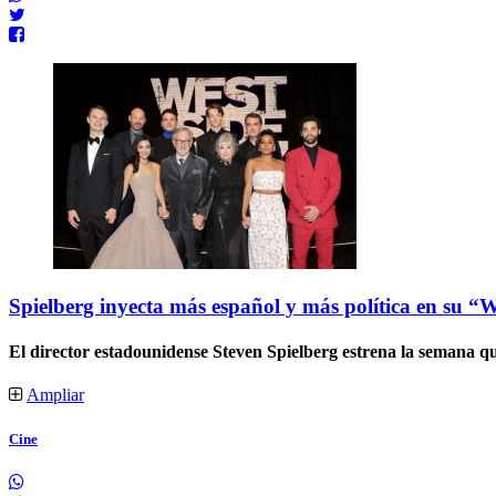
Spielberg inyecta más español y más política en su “W
El director estadounidense Steven Spielberg estrena la semana que
Ampliar
Cine