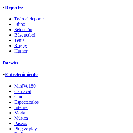
Deportes
Todo el deporte
Fútbol
Selección
Básquetbol
Tenis
Rugby
Humor
Darwin
Entretenimiento
MiráVo180
Carnaval
Cine
Espectáculos
Internet
Moda
Música
Paseos
Plug & play