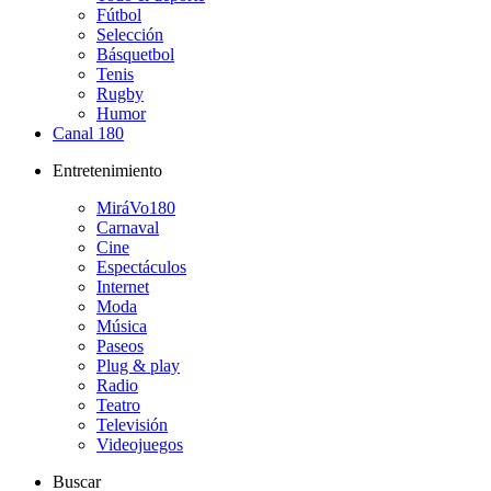
Fútbol
Selección
Básquetbol
Tenis
Rugby
Humor
Canal 180
Entretenimiento
MiráVo180
Carnaval
Cine
Espectáculos
Internet
Moda
Música
Paseos
Plug & play
Radio
Teatro
Televisión
Videojuegos
Buscar