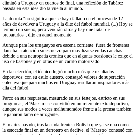
eliminó a Uruguay en cuartos de final, una reflexión de Tabárez
basada en esta idea dio la vuelta al mundo.
La derrota "no significa que se haya fallado en el proceso de 12
años de devolver a Uruguay a la élite del fútbol mundial. (...) Hoy se
terminó un sueño, pero vendrán otros y hay que tratar de
prepararlos", dijo en aquel momento.
Aunque para los uruguayos era escena corriente, fuera de fronteras
llamaba la atención su esfuerzo para movilizarse en las canchas
debido a una neuropatía crónica que en algunas ocasiones le exige el
uso de bastones y en otras de un carrito motorizado.
En la selección, el técnico logró mucho más que resultados
deportivos: con su estilo austero, consagró valores de superación
colectiva que para muchos en Uruguay resultaron inspiradores más
allá del fútbol.
Parco en sus respuestas, mesurado en sus festejos, estricto en sus
programas, el 'Maestro' se convirtió en un referente extradeportivo,
aunque sus modos a veces malhumorados frente a la prensa también
le ganaron fama de arrogante.
El martes pasado, tras la caída frente a Bolivia que ya se olía como
la estocada final en un derrotero en declive, el 'Maestro' contestó con