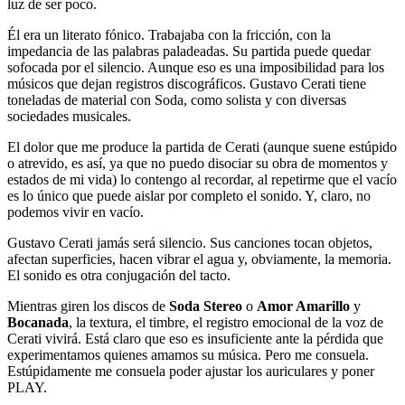
luz de ser poco.
Él era un literato fónico. Trabajaba con la fricción, con la
impedancia de las palabras paladeadas. Su partida puede quedar
sofocada por el silencio. Aunque eso es una imposibilidad para los
músicos que dejan registros discográficos. Gustavo Cerati tiene
toneladas de material con Soda, como solista y con diversas
sociedades musicales.
El dolor que me produce la partida de Cerati (aunque suene estúpido
o atrevido, es así, ya que no puedo disociar su obra de momentos y
estados de mi vida) lo contengo al recordar, al repetirme que el vacío
es lo único que puede aislar por completo el sonido. Y, claro, no
podemos vivir en vacío.
Gustavo Cerati jamás será silencio. Sus canciones tocan objetos,
afectan superficies, hacen vibrar el agua y, obviamente, la memoria.
El sonido es otra conjugación del tacto.
Mientras giren los discos de
Soda Stereo
o
Amor Amarillo
y
Bocanada
, la textura, el timbre, el registro emocional de la voz de
Cerati vivirá. Está claro que eso es insuficiente ante la pérdida que
experimentamos quienes amamos su música. Pero me consuela.
Estúpidamente me consuela poder ajustar los auriculares y poner
PLAY.