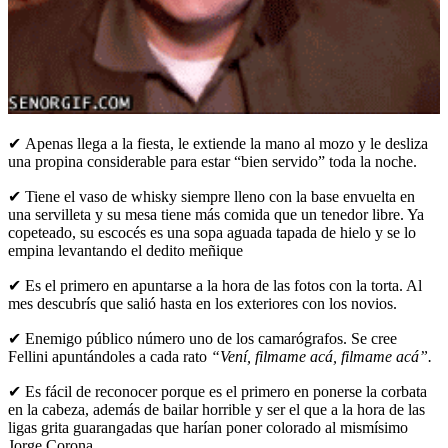
✔ Apenas llega a la fiesta, le extiende la mano al mozo y le desliza
una propina considerable para estar “bien servido” toda la noche.
✔ Tiene el vaso de whisky siempre lleno con la base envuelta en
una servilleta y su mesa tiene más comida que un tenedor libre. Ya
copeteado, su escocés es una sopa aguada tapada de hielo y se lo
empina levantando el dedito meñique
✔ Es el primero en apuntarse a la hora de las fotos con la torta. Al
mes descubrís que salió hasta en los exteriores con los novios.
✔ Enemigo público número uno de los camarógrafos. Se cree
Fellini apuntándoles a cada rato
“Vení, filmame acá, filmame acá”.
✔ Es fácil de reconocer porque es el primero en ponerse la corbata
en la cabeza, además de bailar horrible y ser el que a la hora de las
ligas grita guarangadas que harían poner colorado al mismísimo
Jorge Corona.