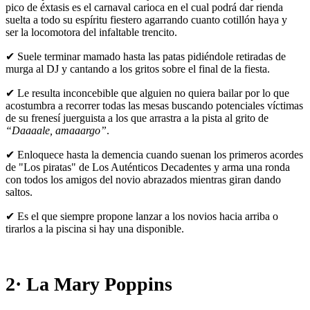
pico de éxtasis es el carnaval carioca en el cual podrá dar rienda
suelta a todo su espíritu fiestero agarrando cuanto cotillón haya y
ser la locomotora del infaltable trencito.
✔ Suele terminar mamado hasta las patas pidiéndole retiradas de
murga al DJ y cantando a los gritos sobre el final de la fiesta.
✔ Le resulta inconcebible que alguien no quiera bailar por lo que
acostumbra a recorrer todas las mesas buscando potenciales víctimas
de su frenesí juerguista a los que arrastra a la pista al grito de
“Daaaale, amaaargo”
.
✔ Enloquece hasta la demencia cuando suenan los primeros acordes
de "Los piratas" de Los Auténticos Decadentes y arma una ronda
con todos los amigos del novio abrazados mientras giran dando
saltos.
✔ Es el que siempre propone lanzar a los novios hacia arriba o
tirarlos a la piscina si hay una disponible.
2· La Mary Poppins